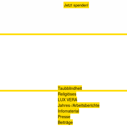
Jetzt spenden!
Taubblindheit
Religiöses
LUX VERA
Jahres-/​Arbeitsberichte
Infomaterial
Presse
Beiträge