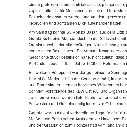
einem großen Gelände kirchlich soziale, pflegerisch
zugleich offen ist für Menschen von nah und fern wi
Besuchende erwartet werden und auf dem gleichzeitig 
liebevollen und achtsamen Blick aufeinander hätten.
Am Samstag konnte Sr. Monika Ballani aus dem Erzbis
Gerald Nolte eine Abendandacht in der Stiftskirche mit
Orgelandacht in der altehrwürdigen Nikolaikirche gelau
immer einen Besuch wert. Die Vorstandsmitglieder Jo
Geschichte zuvor detailreich nahe, nicht zuletzt, dass
Kurfürsten Joachim II. im Jahre 1539 die Reformation 
Ein weiterer Höhepunkt war der gemeinsame Sonntagsgo
Pfarrei St. Marien – Hilfe der Christen gehört, in der
und Franziskanerinnen ein herzliches Willkommen bot
Schmidt, Vorsitzende des KBW Ost e.V. und Organistin
zu einem Genuss werden ließ, freuten wir uns auf den
Schwestern und Gemeindemitgliedern vor Ort – eine le
Geprägt waren die gut vorbereiteten Tage für die Te
Meißen und Berlin neben Ausflügen zur Havel oder Fa
und der Gratulation zum Hochzeitstag vom langjährig 