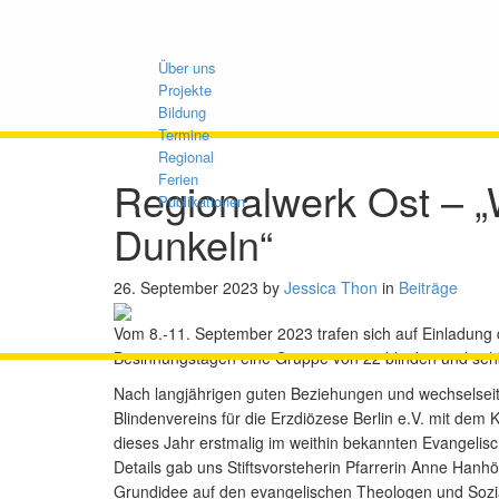
Über uns
Projekte
Bildung
Termine
Regional
Ferien
Regionalwerk Ost – „
Publikationen
Dunkeln“
26. September 2023
by
Jessica Thon
in
Beiträge
Regionalwerk Ost – „Wir sehen uns auch
im Dunkeln“
Vom 8.-11. September 2023 trafen sich auf Einladung
Besinnungstagen eine Gruppe von 22 blinden und sehb
Nach langjährigen guten Beziehungen und wechselseit
Blindenvereins für die Erzdiözese Berlin e.V. mit dem
dieses Jahr erstmalig im weithin bekannten Evangelisc
Details gab uns Stiftsvorsteherin Pfarrerin Anne Hanhö
Grundidee auf den evangelischen Theologen und Sozi