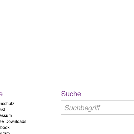
e
Suche
nschutz
akt
ressum
se-Downloads
ebook
agram