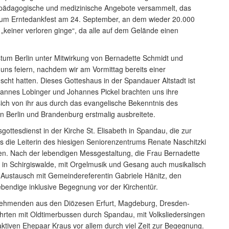
e, pädagogische und medizinische Angebote versammelt, das
e zum Erntedankfest am 24. September, an dem wieder 20.000
„keiner verloren ginge“, da alle auf dem Gelände einen
tum Berlin unter Mitwirkung von Bernadette Schmidt und
 uns feiern, nachdem wir am Vormittag bereits einer
scht hatten. Dieses Gotteshaus in der Spandauer Altstadt ist
hannes Lobinger und Johannes Pickel brachten uns ihre
 sich von ihr aus durch das evangelische Bekenntnis des
in Berlin und Brandenburg erstmalig ausbreitete.
ttesdienst in der Kirche St. Elisabeth in Spandau, die zur
 uns die Leiterin des hiesigen Seniorenzentrums Renate Naschitzki
en. Nach der lebendigen Messgestaltung, die Frau Bernadette
 in Schirgiswalde, mit Orgelmusik und Gesang auch musikalisch
 Austausch mit Gemeindereferentin Gabriele Hänitz, den
bendige inklusive Begegnung vor der Kirchentür.
ilnehmenden aus den Diözesen Erfurt, Magdeburg, Dresden-
hrten mit Oldtimerbussen durch Spandau, mit Volksliedersingen
aktiven Ehepaar Kraus vor allem durch viel Zeit zur Begegnung.