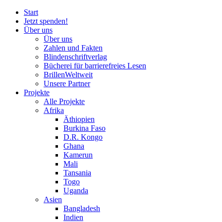
Start
Jetzt spenden!
Über uns
Über uns
Zahlen und Fakten
Blinden
schrift
verlag
Bücherei
für
barrierefreies Lesen
BrillenWeltweit
Unsere Partner
Projekte
Alle Projekte
Afrika
Äthiopien
Burkina Faso
D.R. Kongo
Ghana
Kamerun
Mali
Tansania
Togo
Uganda
Asien
Bangladesh
Indien