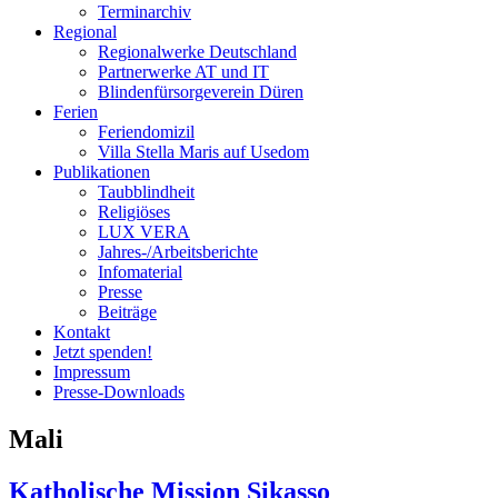
Terminarchiv
Regional
Regionalwerke Deutschland
Partnerwerke AT und IT
Blindenfürsorgeverein
Düren
Ferien
Ferien
domizil
Villa Stella Maris auf Usedom
Publikationen
Taubblindheit
Religiöses
LUX VERA
Jahres-/​Arbeitsberichte
Infomaterial
Presse
Beiträge
Kontakt
Jetzt spenden!
Impressum
Presse-
Downloads
Mali
Katholische Mission Sikasso