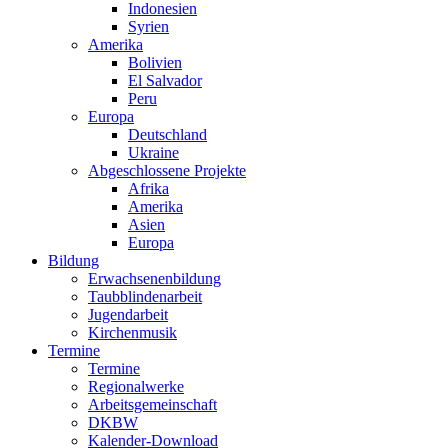
Indonesien
Syrien
Amerika
Bolivien
El Salvador
Peru
Europa
Deutschland
Ukraine
Abgeschlossene Projekte
Afrika
Amerika
Asien
Europa
Bildung
Erwachsenenbildung
Taubblindenarbeit
Jugendarbeit
Kirchen
musik
Termine
Termine
Regionalwerke
Arbeitsgemeinschaft
DKBW
Kalender-Download