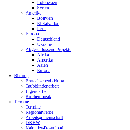
Indonesien
Syrien
Amerika
Bolivien
El Salvador
Peru
Europa
Deutschland
Ukraine
Abgeschlossene Projekte
Afrika
Amerika
Asien
Europa
Bildung
Erwachsenenbildung
Taubblindenarbeit
Jugendarbeit
Kirchen
musik
Termine
Termine
Regionalwerke
Arbeitsgemeinschaft
DKBW
Kalender-Download