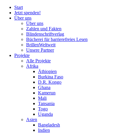
Start
Jetzt spenden!
Über uns
Über uns
Zahlen und Fakten
Blinden
schrift
verlag
Bücherei
für
barrierefreies Lesen
BrillenWeltweit
Unsere Partner
Projekte
Alle Projekte
Afrika
Äthiopien
Burkina Faso
D.R. Kongo
Ghana
Kamerun
Mali
Tansania
Togo
Uganda
Asien
Bangladesh
Indien