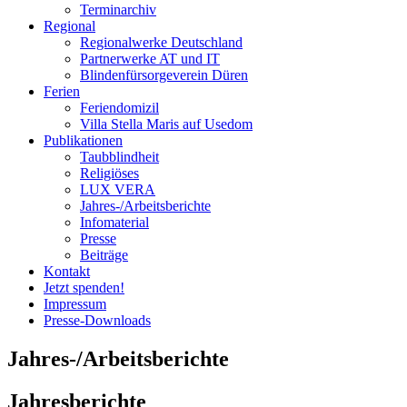
Terminarchiv
Regional
Regionalwerke Deutschland
Partnerwerke AT und IT
Blindenfürsorgeverein
Düren
Ferien
Ferien
domizil
Villa Stella Maris auf Usedom
Publikationen
Taubblindheit
Religiöses
LUX VERA
Jahres-/​Arbeitsberichte
Infomaterial
Presse
Beiträge
Kontakt
Jetzt spenden!
Impressum
Presse-
Downloads
Jahres-/​Arbeitsberichte
Jahresberichte