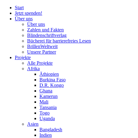
Start
Jetzt spenden!
Über uns
Über uns
Zahlen und Fakten
Blinden
schrift
verlag
Bücherei
für
barrierefreies Lesen
BrillenWeltweit
Unsere Partner
Projekte
Alle Projekte
Afrika
Äthiopien
Burkina Faso
D.R. Kongo
Ghana
Kamerun
Mali
Tansania
Togo
Uganda
Asien
Bangladesh
Indien