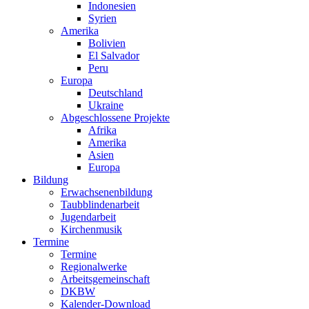
Indonesien
Syrien
Amerika
Bolivien
El Salvador
Peru
Europa
Deutschland
Ukraine
Abgeschlossene Projekte
Afrika
Amerika
Asien
Europa
Bildung
Erwachsenenbildung
Taubblindenarbeit
Jugendarbeit
Kirchen
musik
Termine
Termine
Regionalwerke
Arbeitsgemeinschaft
DKBW
Kalender-Download