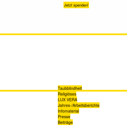
Jetzt spenden!
Taubblindheit
Religiöses
LUX VERA
Jahres-/​Arbeitsberichte
Infomaterial
Presse
Beiträge