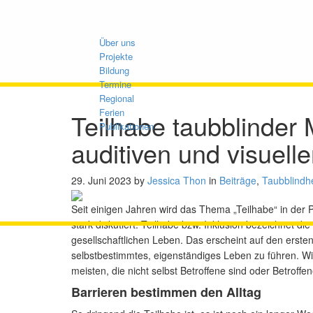
Über uns
Projekte
Bildung
Termine
Regional
Ferien
Teilhabe taubblinder
Publikationen
auditiven und visuell
29. Juni 2023
by
Jessica Thon
in
Beiträge
,
Taubblindhe
Teilhabe taubblinder Menschen in einer
auditiven und visuellen Welt
Seit einigen Jahren wird das Thema „Teilhabe“ in der 
stark diskutiert. Teilhabe bzw. Inklusion bezeichnet 
gesellschaftlichen Leben. Das erscheint auf den erste
selbstbestimmtes, eigenständiges Leben zu führen. Wie
meisten, die nicht selbst Betroffene sind oder Betroffe
Barrieren bestimmen den Alltag