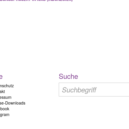
e
Suche
nschutz
akt
ressum
se-Downloads
ebook
agram