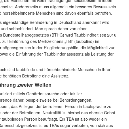
Weg, bis Menschen mit Beeinträchtigungen selbstbestimmt leben
esetze. Andererseits muss allgemein ein besseres Bewusstsein
nd hörsehbehinderte Menschen sind davon ebenfalls betroffen.
 als eigenständige Behinderung in Deutschland anerkannt wird.
rt und sehbehindert. Man sprach daher von einer
s Bundesteilhabegesetztes (BTHG) wird Taubblindheit seit 2016
. zur Einführung des Merkzeichens „TBl“ (taubblind) im
gensgrenzen in der Eingliederungshilfe, die Möglichkeit zur
owie die Einführung der Taubblindenassistenz als Leistung der
ch sind taubblinde und hörsehbehinderte Menschen in ihrer
e benötigen Betroffene eine Assistenz.
ührung zweier Welten
niziert mittels Gebärdensprache oder taktiler
ierende daher, beispielsweise bei Behördengängen,
ppen, das Anliegen der betroffenen Person in Lautsprache zu
oder der Betroffenen. Neutralität ist hierbei das oberste Gebot
er taubblinden Person beauftragt. Ein TBA ist also weder ein
atenschutzgesetzes ist es TBAs sogar verboten, von sich aus