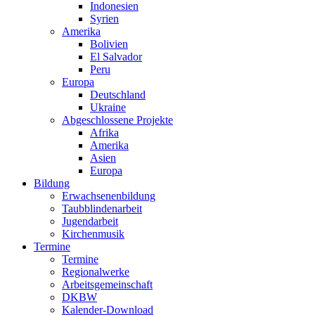
Indonesien
Syrien
Amerika
Bolivien
El Salvador
Peru
Europa
Deutschland
Ukraine
Abgeschlossene Projekte
Afrika
Amerika
Asien
Europa
Bildung
Erwachsenenbildung
Taubblindenarbeit
Jugendarbeit
Kirchen
musik
Termine
Termine
Regionalwerke
Arbeitsgemeinschaft
DKBW
Kalender-Download