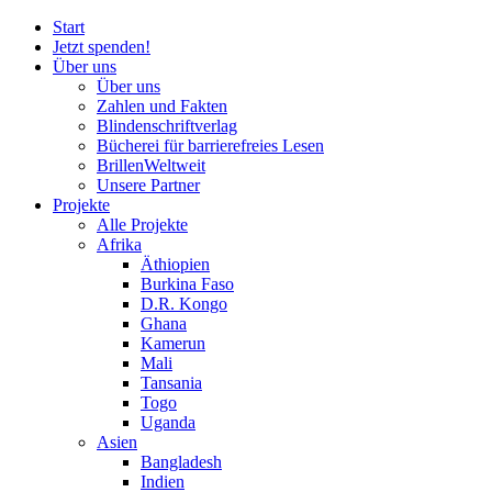
Start
Jetzt spenden!
Über uns
Über uns
Zahlen und Fakten
Blinden
schrift
verlag
Bücherei
für
barrierefreies Lesen
BrillenWeltweit
Unsere Partner
Projekte
Alle Projekte
Afrika
Äthiopien
Burkina Faso
D.R. Kongo
Ghana
Kamerun
Mali
Tansania
Togo
Uganda
Asien
Bangladesh
Indien