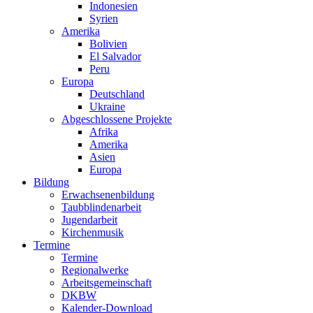
Indonesien
Syrien
Amerika
Bolivien
El Salvador
Peru
Europa
Deutschland
Ukraine
Abgeschlossene Projekte
Afrika
Amerika
Asien
Europa
Bildung
Erwachsenenbildung
Taubblindenarbeit
Jugendarbeit
Kirchen
musik
Termine
Termine
Regionalwerke
Arbeitsgemeinschaft
DKBW
Kalender-Download