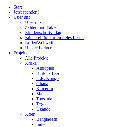
Start
Jetzt spenden!
Über uns
Über uns
Zahlen und Fakten
Blinden
schrift
verlag
Bücherei
für
barrierefreies Lesen
BrillenWeltweit
Unsere Partner
Projekte
Alle Projekte
Afrika
Äthiopien
Burkina Faso
D.R. Kongo
Ghana
Kamerun
Mali
Tansania
Togo
Uganda
Asien
Bangladesh
Indien