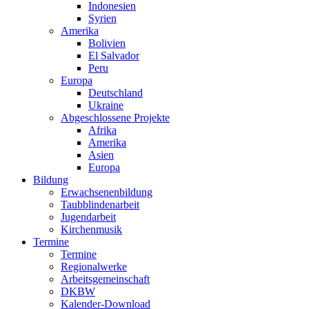
Indonesien
Syrien
Amerika
Bolivien
El Salvador
Peru
Europa
Deutschland
Ukraine
Abgeschlossene Projekte
Afrika
Amerika
Asien
Europa
Bildung
Erwachsenenbildung
Taubblindenarbeit
Jugendarbeit
Kirchen
musik
Termine
Termine
Regionalwerke
Arbeitsgemeinschaft
DKBW
Kalender-Download