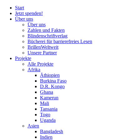
Start
Jetzt spenden!
Über uns
Über uns
Zahlen und Fakten
Blinden
schrift
verlag
Bücherei
für
barrierefreies Lesen
BrillenWeltweit
Unsere Partner
Projekte
Alle Projekte
Afrika
Äthiopien
Burkina Faso
D.R. Kongo
Ghana
Kamerun
Mali
Tansania
Togo
Uganda
Asien
Bangladesh
Indien