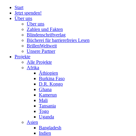
Start
Jetzt spenden!
Über uns
Über uns
Zahlen und Fakten
Blinden
schrift
verlag
Bücherei
für
barrierefreies Lesen
BrillenWeltweit
Unsere Partner
Projekte
Alle Projekte
Afrika
Äthiopien
Burkina Faso
D.R. Kongo
Ghana
Kamerun
Mali
Tansania
Togo
Uganda
Asien
Bangladesh
Indien