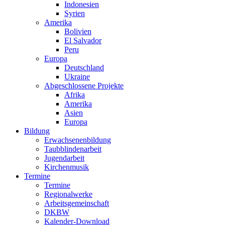
Indonesien
Syrien
Amerika
Bolivien
El Salvador
Peru
Europa
Deutschland
Ukraine
Abgeschlossene Projekte
Afrika
Amerika
Asien
Europa
Bildung
Erwachsenenbildung
Taubblindenarbeit
Jugendarbeit
Kirchen
musik
Termine
Termine
Regionalwerke
Arbeitsgemeinschaft
DKBW
Kalender-Download