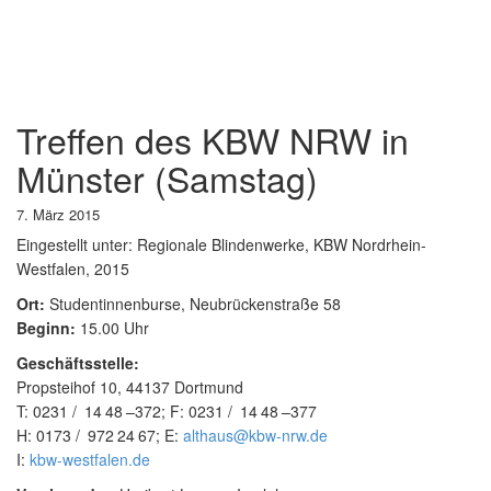
Treffen des KBW NRW in
Münster (Samstag)
7. März 2015
Eingestellt unter:
Regionale Blindenwerke, KBW Nordrhein-
Westfalen, 2015
Ort:
Studentinnenburse, Neubrückenstraße 58
Beginn:
15.00 Uhr
Geschäftsstelle:
Propsteihof 10, 44137 Dortmund
T:
0231
14
48
–
372
; F:
0231
14
48
–
377
H:
0173
972
24
67
; E:
althaus@kbw-nrw.de
I:
kbw-westfalen.de