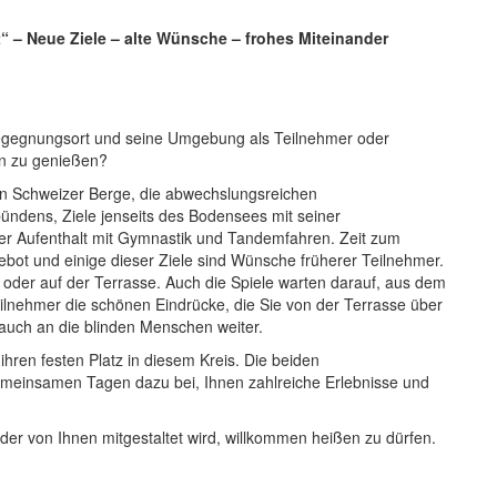
– Neue Ziele – alte Wünsche – frohes Miteinander
egegnungsort und seine Umgebung als Teilnehmer oder
n zu genießen?
len Schweizer Berge, die abwechslungsreichen
ndens, Ziele jenseits des Bodensees mit seiner
 der Aufenthalt mit Gymnastik und Tandemfahren. Zeit zum
ngebot und einige dieser Ziele sind Wünsche früherer Teilnehmer.
oder auf der Terrasse. Auch die Spiele warten darauf, aus dem
lnehmer die schönen Eindrücke, die Sie von der Terrasse über
uch an die blinden Menschen weiter.
ren festen Platz in diesem Kreis. Die beiden
meinsamen Tagen dazu bei, Ihnen zahlreiche Erlebnisse und
der von Ihnen mitgestaltet wird, willkommen heißen zu dürfen.