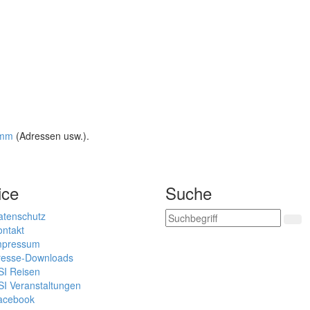
amm
(Adressen usw.).
ice
Suche
atenschutz
ontakt
mpressum
resse-Downloads
SI Reisen
SI Veranstaltungen
acebook