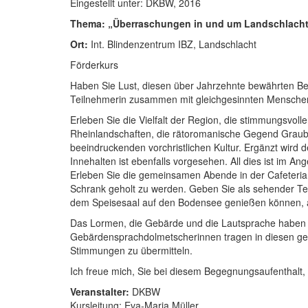
Eingestellt unter:
DKBW, 2016
Thema: „Überraschungen in und um Landschlacht“ 
Ort:
Int. Blindenzentrum IBZ, Landschlacht
Förderkurs
Haben Sie Lust, diesen über Jahrzehnte bewährten B
Teilnehmerin zusammen mit gleichgesinnten Mensche
Erleben Sie die Vielfalt der Region, die stimmungsvol
Rheinlandschaften, die rätoromanische Gegend Graubü
beeindruckenden vorchristlichen Kultur. Ergänzt wird
Innehalten ist ebenfalls vorgesehen. All dies ist im A
Erleben Sie die gemeinsamen Abende in der Cafeteria 
Schrank geholt zu werden. Geben Sie als sehender Tei
dem Speisesaal auf den Bodensee genießen können, a
Das Lormen, die Gebärde und die Lautsprache haben ih
Gebärdensprachdolmetscherinnen tragen in diesen ge
Stimmungen zu übermitteln.
Ich freue mich, Sie bei diesem Begegnungsaufenthalt, 
Veranstalter:
DKBW
Kursleitung: Eva-Maria Müller