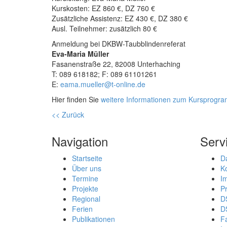
Kurskosten: EZ 860 €, DZ 760 €
Zusätzliche Assistenz: EZ 430 €, DZ 380 €
Ausl. Teilnehmer: zusätzlich 80 €
Anmeldung bei DKBW-Taubblindenreferat
Eva-Maria Müller
Fasanenstraße 22, 82008 Unterhaching
T:
089
61
81
82
; F:
089
61
10
12
61
E:
eama.mueller@t-online.de
Hier finden Sie
weitere Informationen zum Kursprogr
<< Zurück
Navigation
Serv
Startseite
D
Über uns
K
Termine
I
Projekte
P
Regional
D
Ferien
D
Publikationen
F