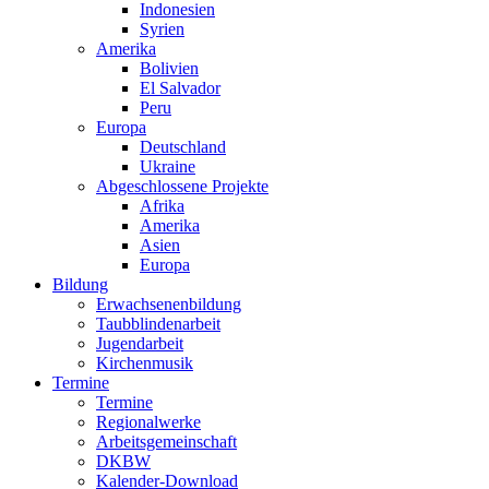
Indonesien
Syrien
Amerika
Bolivien
El Salvador
Peru
Europa
Deutschland
Ukraine
Abgeschlossene Projekte
Afrika
Amerika
Asien
Europa
Bildung
Erwachsenenbildung
Taubblindenarbeit
Jugendarbeit
Kirchen
musik
Termine
Termine
Regionalwerke
Arbeitsgemeinschaft
DKBW
Kalender-Download