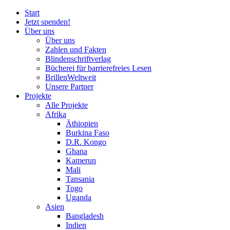
Start
Jetzt spenden!
Über uns
Über uns
Zahlen und Fakten
Blinden
schrift
verlag
Bücherei
für
barrierefreies Lesen
BrillenWeltweit
Unsere Partner
Projekte
Alle Projekte
Afrika
Äthiopien
Burkina Faso
D.R. Kongo
Ghana
Kamerun
Mali
Tansania
Togo
Uganda
Asien
Bangladesh
Indien