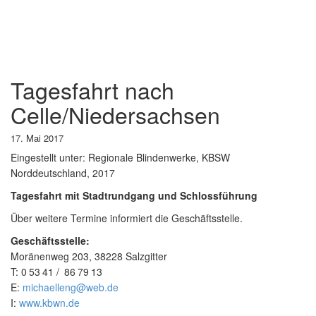
Tagesfahrt nach
Celle/Niedersachsen
17. Mai 2017
Eingestellt unter:
Regionale Blindenwerke, KBSW
Norddeutschland, 2017
Tagesfahrt mit Stadtrundgang und Schlossführung
Über weitere Termine informiert die Geschäftsstelle.
Geschäftsstelle:
Moränenweg 203, 38228 Salzgitter
T:
0
53
41
86
79
13
E:
michaelleng@web.de
I:
www.kbwn.de