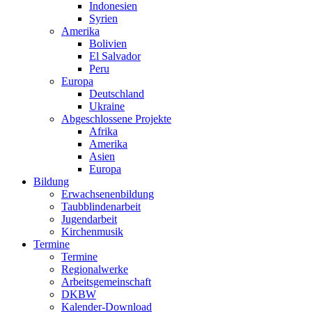
Indonesien
Syrien
Amerika
Bolivien
El Salvador
Peru
Europa
Deutschland
Ukraine
Abgeschlossene Projekte
Afrika
Amerika
Asien
Europa
Bildung
Erwachsenenbildung
Taubblindenarbeit
Jugendarbeit
Kirchen
musik
Termine
Termine
Regionalwerke
Arbeitsgemeinschaft
DKBW
Kalender-Download