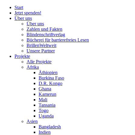
Start
Jetzt spenden!
Über uns
Über uns
Zahlen und Fakten
Blinden
schrift
verlag
Bücherei
für
barrierefreies Lesen
BrillenWeltweit
Unsere Partner
Projekte
Alle Projekte
Afrika
Äthiopien
Burkina Faso
D.R. Kongo
Ghana
Kamerun
Mali
Tansania
Togo
Uganda
Asien
Bangladesh
Indien