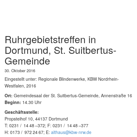
Ruhrgebietstreffen in
Dortmund, St. Suitbertus-
Gemeinde
30. Oktober 2016
Eingestellt unter:
Regionale Blindenwerke, KBW Nordrhein-
Westfalen, 2016
Ort:
Gemeindesaal der St. Suitbertus-Gemeinde, Annenstraße 16
Beginn:
14.30 Uhr
Geschäftsstelle:
Propsteihof 10, 44137 Dortmund
T:
0231
14
48
–
372
; F:
0231
14
48
–
377
H:
0173
972
24
67
; E:
althaus@kbw-nrw.de