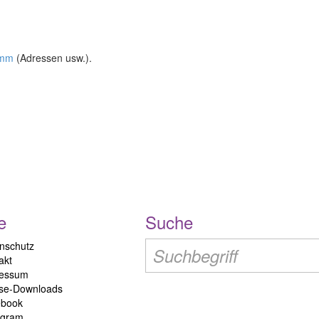
amm
(Adressen usw.).
e
Suche
nschutz
akt
ressum
se-Downloads
ebook
agram