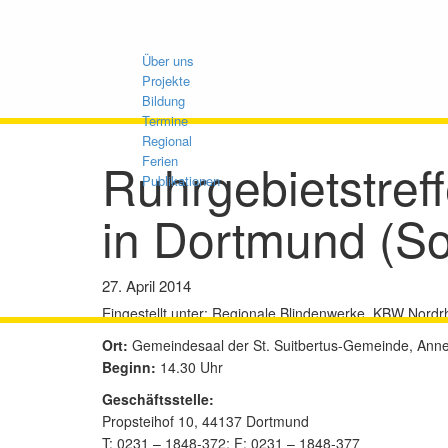
Über uns
Projekte
Bildung
Termine
Regional
Ruhrgebietstre
Ferien
Publikationen
in Dortmund (S
27. April 2014
Eingestellt unter:
Regionale Blindenwerke, KBW Nordrh
Ort:
Gemeindesaal der St. Suitbertus-Gemeinde, Ann
Beginn:
14.30 Uhr
Geschäftsstelle:
Propsteihof 10, 44137 Dortmund
T: 0231 – 1848-372; F: 0231 – 1848-377