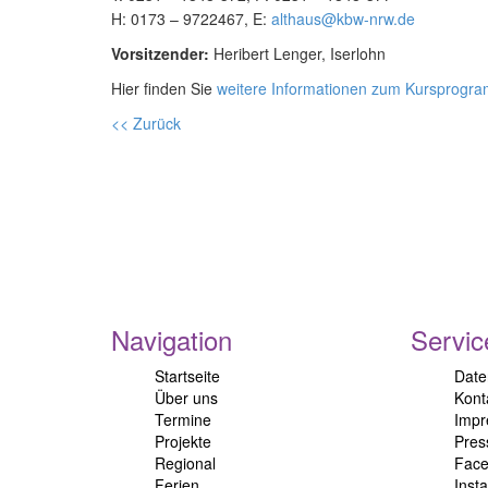
H: 0173 – 9722467, E:
althaus@kbw-nrw.de
Vorsitzender:
Heribert Lenger, Iserlohn
Hier finden Sie
weitere Informationen zum Kursprogr
<< Zurück
Navigation
Servic
Startseite
Date
Über uns
Kont
Termine
Imp
Projekte
Pres
Regional
Fac
Ferien
Inst