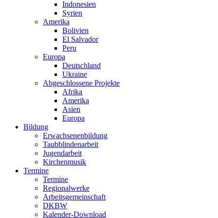
Indonesien
Syrien
Amerika
Bolivien
El Salvador
Peru
Europa
Deutschland
Ukraine
Abgeschlossene Projekte
Afrika
Amerika
Asien
Europa
Bildung
Erwachsenenbildung
Taubblindenarbeit
Jugendarbeit
Kirchen
musik
Termine
Termine
Regionalwerke
Arbeitsgemeinschaft
DKBW
Kalender-Download