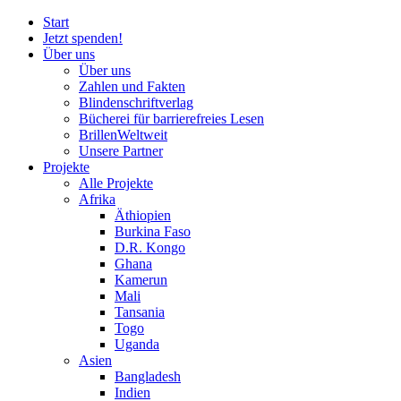
Start
Jetzt spenden!
Über uns
Über uns
Zahlen und Fakten
Blinden
schrift
verlag
Bücherei
für
barrierefreies Lesen
BrillenWeltweit
Unsere Partner
Projekte
Alle Projekte
Afrika
Äthiopien
Burkina Faso
D.R. Kongo
Ghana
Kamerun
Mali
Tansania
Togo
Uganda
Asien
Bangladesh
Indien