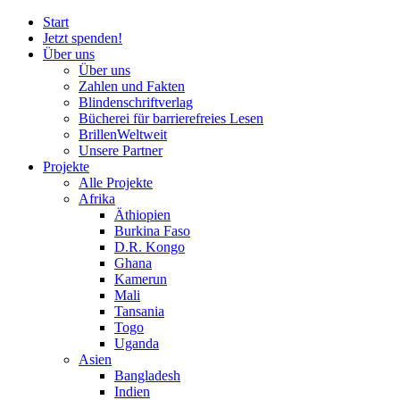
Start
Jetzt spenden!
Über uns
Über uns
Zahlen und Fakten
Blinden
schrift
verlag
Bücherei
für
barrierefreies Lesen
BrillenWeltweit
Unsere Partner
Projekte
Alle Projekte
Afrika
Äthiopien
Burkina Faso
D.R. Kongo
Ghana
Kamerun
Mali
Tansania
Togo
Uganda
Asien
Bangladesh
Indien