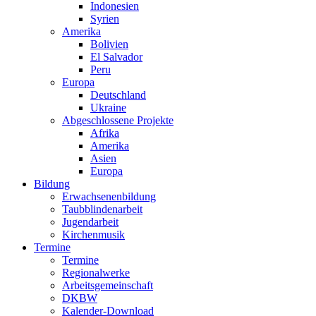
Indonesien
Syrien
Amerika
Bolivien
El Salvador
Peru
Europa
Deutschland
Ukraine
Abgeschlossene Projekte
Afrika
Amerika
Asien
Europa
Bildung
Erwachsenenbildung
Taubblindenarbeit
Jugendarbeit
Kirchen
musik
Termine
Termine
Regionalwerke
Arbeitsgemeinschaft
DKBW
Kalender-Download