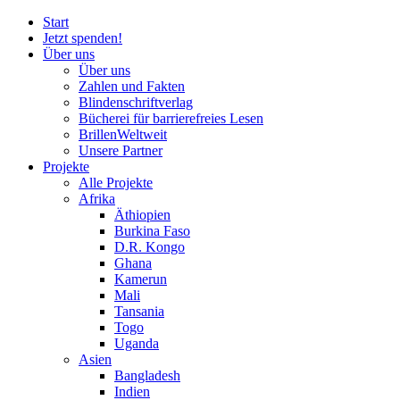
Start
Jetzt spenden!
Über uns
Über uns
Zahlen und Fakten
Blinden
schrift
verlag
Bücherei
für
barrierefreies Lesen
BrillenWeltweit
Unsere Partner
Projekte
Alle Projekte
Afrika
Äthiopien
Burkina Faso
D.R. Kongo
Ghana
Kamerun
Mali
Tansania
Togo
Uganda
Asien
Bangladesh
Indien