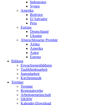
Indonesien
Syrien
Amerika
Bolivien
El Salvador
Peru
Europa
Deutschland
Ukraine
Abgeschlossene Projekte
Afrika
Amerika
Asien
Europa
Bildung
Erwachsenenbildung
Taubblindenarbeit
Jugendarbeit
Kirchen
musik
Termine
Termine
Regionalwerke
Arbeitsgemeinschaft
DKBW
Kalender-Download