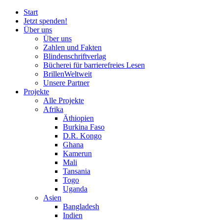
Start
Jetzt spenden!
Über uns
Über uns
Zahlen und Fakten
Blinden
schrift
verlag
Bücherei
für
barrierefreies Lesen
BrillenWeltweit
Unsere Partner
Projekte
Alle Projekte
Afrika
Äthiopien
Burkina Faso
D.R. Kongo
Ghana
Kamerun
Mali
Tansania
Togo
Uganda
Asien
Bangladesh
Indien