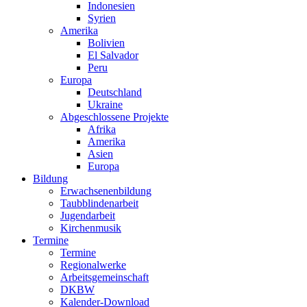
Indonesien
Syrien
Amerika
Bolivien
El Salvador
Peru
Europa
Deutschland
Ukraine
Abgeschlossene Projekte
Afrika
Amerika
Asien
Europa
Bildung
Erwachsenenbildung
Taubblindenarbeit
Jugendarbeit
Kirchen
musik
Termine
Termine
Regionalwerke
Arbeitsgemeinschaft
DKBW
Kalender-Download