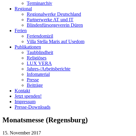
Terminarchiv
Regional
Regionalwerke Deutschland
Partnerwerke AT und IT
Blindenfürsorgeverein
Düren
Ferien
Ferien
domizil
Villa Stella Maris auf Usedom
Publikationen
Taubblindheit
Religiöses
LUX VERA
Jahres-/​Arbeitsberichte
Infomaterial
Presse
Beiträge
Kontakt
Jetzt spenden!
Impressum
Presse-
Downloads
Monatsmesse (Regensburg)
15. November 2017