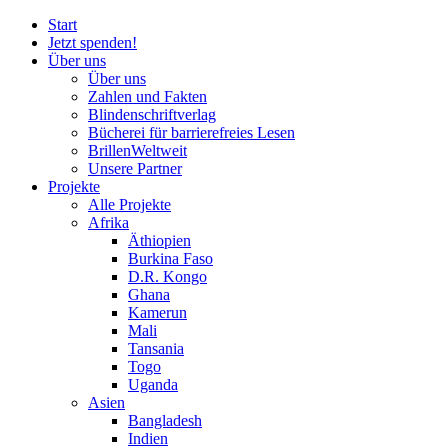
Start
Jetzt spenden!
Über uns
Über uns
Zahlen und Fakten
Blinden
schrift
verlag
Bücherei
für
barrierefreies Lesen
BrillenWeltweit
Unsere Partner
Projekte
Alle Projekte
Afrika
Äthiopien
Burkina Faso
D.R. Kongo
Ghana
Kamerun
Mali
Tansania
Togo
Uganda
Asien
Bangladesh
Indien