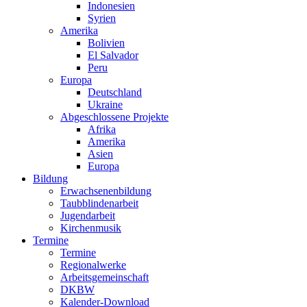
Indonesien
Syrien
Amerika
Bolivien
El Salvador
Peru
Europa
Deutschland
Ukraine
Abgeschlossene Projekte
Afrika
Amerika
Asien
Europa
Bildung
Erwachsenenbildung
Taubblindenarbeit
Jugendarbeit
Kirchen
musik
Termine
Termine
Regionalwerke
Arbeitsgemeinschaft
DKBW
Kalender-Download