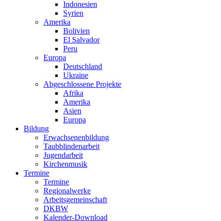
Indonesien
Syrien
Amerika
Bolivien
El Salvador
Peru
Europa
Deutschland
Ukraine
Abgeschlossene Projekte
Afrika
Amerika
Asien
Europa
Bildung
Erwachsenenbildung
Taubblindenarbeit
Jugendarbeit
Kirchen
musik
Termine
Termine
Regionalwerke
Arbeitsgemeinschaft
DKBW
Kalender-Download