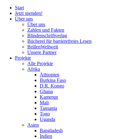
Start
Jetzt spenden!
Über uns
Über uns
Zahlen und Fakten
Blinden
schrift
verlag
Bücherei
für
barrierefreies Lesen
BrillenWeltweit
Unsere Partner
Projekte
Alle Projekte
Afrika
Äthiopien
Burkina Faso
D.R. Kongo
Ghana
Kamerun
Mali
Tansania
Togo
Uganda
Asien
Bangladesh
Indien