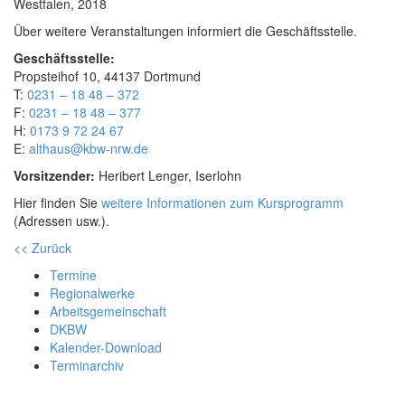
Westfalen, 2018
Über weitere Veranstaltungen informiert die Geschäftsstelle.
Geschäftsstelle:
Propsteihof 10, 44137 Dortmund
T:
0231 – 18 48 – 372
F:
0231 – 18 48 – 377
H:
0173 9 72 24 67
E:
althaus@kbw-nrw.de
Vorsitzender:
Heribert Lenger, Iserlohn
Hier finden Sie
weitere Informationen zum Kursprogramm
(Adressen usw.).
<< Zurück
Termine
Regionalwerke
Arbeitsgemeinschaft
DKBW
Kalender-Download
Terminarchiv