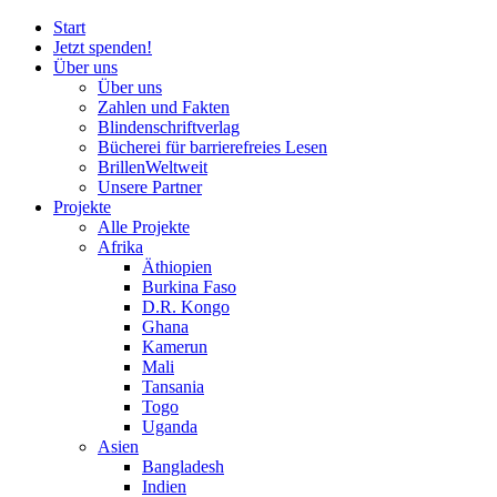
Start
Jetzt spenden!
Über uns
Über uns
Zahlen und Fakten
Blinden
schrift
verlag
Bücherei
für
barrierefreies Lesen
BrillenWeltweit
Unsere Partner
Projekte
Alle Projekte
Afrika
Äthiopien
Burkina Faso
D.R. Kongo
Ghana
Kamerun
Mali
Tansania
Togo
Uganda
Asien
Bangladesh
Indien