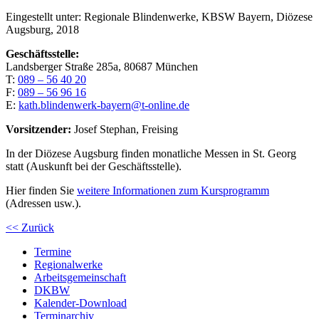
Eingestellt unter:
Regionale Blindenwerke, KBSW Bayern, Diözese
Augsburg, 2018
Geschäftsstelle:
Landsberger Straße 285a, 80687 München
T:
089 – 56 40 20
F:
089 – 56 96 16
E:
kath.blindenwerk-bayern@t-online.de
Vorsitzender:
Josef Stephan, Freising
In der Diözese Augsburg finden monatliche Messen in St. Georg
statt (Auskunft bei der Geschäftsstelle).
Hier finden Sie
weitere Informationen zum Kursprogramm
(Adressen usw.).
<< Zurück
Termine
Regionalwerke
Arbeitsgemeinschaft
DKBW
Kalender-Download
Terminarchiv