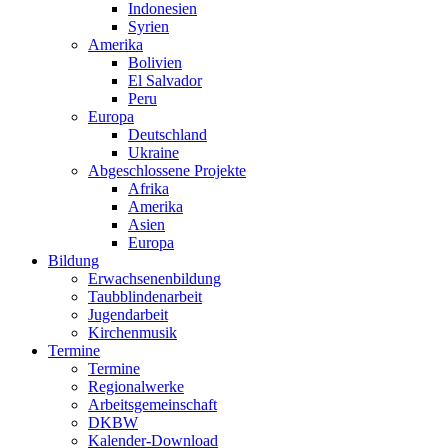
Indonesien
Syrien
Amerika
Bolivien
El Salvador
Peru
Europa
Deutschland
Ukraine
Abgeschlossene Projekte
Afrika
Amerika
Asien
Europa
Bildung
Erwachsenenbildung
Taubblindenarbeit
Jugendarbeit
Kirchen
musik
Termine
Termine
Regionalwerke
Arbeitsgemeinschaft
DKBW
Kalender-Download