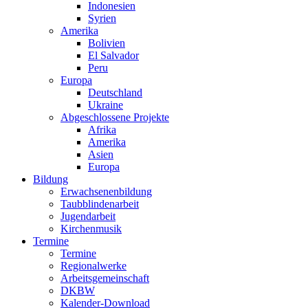
Indonesien
Syrien
Amerika
Bolivien
El Salvador
Peru
Europa
Deutschland
Ukraine
Abgeschlossene Projekte
Afrika
Amerika
Asien
Europa
Bildung
Erwachsenenbildung
Taubblindenarbeit
Jugendarbeit
Kirchen
musik
Termine
Termine
Regionalwerke
Arbeitsgemeinschaft
DKBW
Kalender-Download