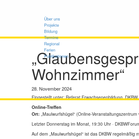
Über uns
Projekte
Bildung
Termine
Regional
„Glaubensgespr
Ferien
Publikationen
Wohnzimmer“
28. November 2024
Eingestellt unter:
Referat Erwachsenenbildung, DKBW,
Online-Treffen
Ort:
„Maulwurfshügel“ (Online-Veranstaltungszentrum
Letzter Donnerstag im Monat, 19:30 Uhr · DKBWForu
Auf dem „Maulwurfshügel“ ist das DKBW regelmäßig 