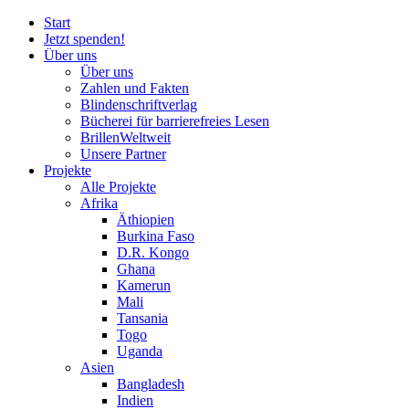
Start
Jetzt spenden!
Über uns
Über uns
Zahlen und Fakten
Blinden
schrift
verlag
Bücherei
für
barrierefreies Lesen
BrillenWeltweit
Unsere Partner
Projekte
Alle Projekte
Afrika
Äthiopien
Burkina Faso
D.R. Kongo
Ghana
Kamerun
Mali
Tansania
Togo
Uganda
Asien
Bangladesh
Indien