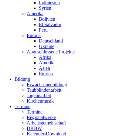
Indonesien
Syrien
Amerika
Bolivien
El Salvador
Peru
Europa
Deutschland
Ukraine
Abgeschlossene Projekte
Afrika
Amerika
Asien
Europa
Bildung
Erwachsenenbildung
Taubblindenarbeit
Jugendarbeit
Kirchen
musik
Termine
Termine
Regionalwerke
Arbeitsgemeinschaft
DKBW
Kalender-Download