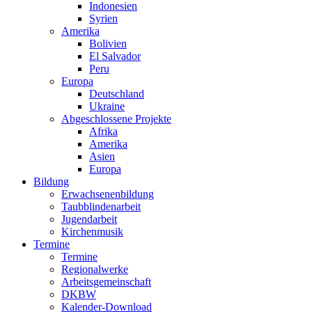
Indonesien
Syrien
Amerika
Bolivien
El Salvador
Peru
Europa
Deutschland
Ukraine
Abgeschlossene Projekte
Afrika
Amerika
Asien
Europa
Bildung
Erwachsenenbildung
Taubblindenarbeit
Jugendarbeit
Kirchen
musik
Termine
Termine
Regionalwerke
Arbeitsgemeinschaft
DKBW
Kalender-Download