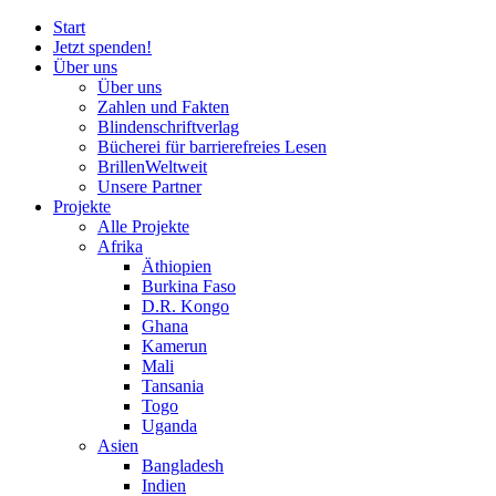
Start
Jetzt spenden!
Über uns
Über uns
Zahlen und Fakten
Blinden
schrift
verlag
Bücherei
für
barrierefreies Lesen
BrillenWeltweit
Unsere Partner
Projekte
Alle Projekte
Afrika
Äthiopien
Burkina Faso
D.R. Kongo
Ghana
Kamerun
Mali
Tansania
Togo
Uganda
Asien
Bangladesh
Indien