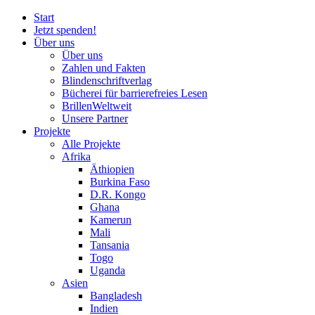
Start
Jetzt spenden!
Über uns
Über uns
Zahlen und Fakten
Blinden
schrift
verlag
Bücherei
für
barrierefreies Lesen
BrillenWeltweit
Unsere Partner
Projekte
Alle Projekte
Afrika
Äthiopien
Burkina Faso
D.R. Kongo
Ghana
Kamerun
Mali
Tansania
Togo
Uganda
Asien
Bangladesh
Indien