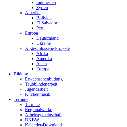
Indonesien
Syrien
Amerika
Bolivien
El Salvador
Peru
Europa
Deutschland
Ukraine
Abgeschlossene Projekte
Afrika
Amerika
Asien
Europa
Bildung
Erwachsenenbildung
Taubblindenarbeit
Jugendarbeit
Kirchen
musik
Termine
Termine
Regionalwerke
Arbeitsgemeinschaft
DKBW
Kalender-Download