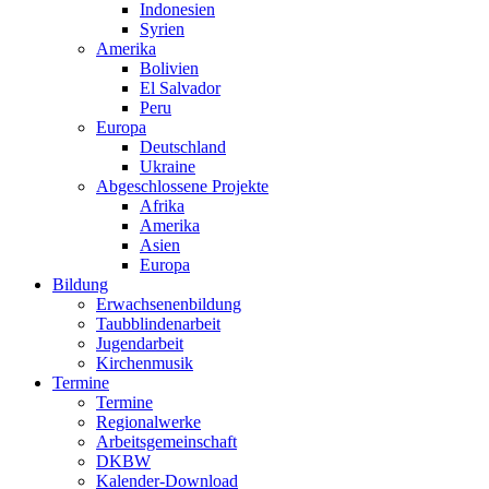
Indonesien
Syrien
Amerika
Bolivien
El Salvador
Peru
Europa
Deutschland
Ukraine
Abgeschlossene Projekte
Afrika
Amerika
Asien
Europa
Bildung
Erwachsenenbildung
Taubblindenarbeit
Jugendarbeit
Kirchen
musik
Termine
Termine
Regionalwerke
Arbeitsgemeinschaft
DKBW
Kalender-Download