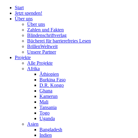
Start
Jetzt spenden!
Über uns
Über uns
Zahlen und Fakten
Blinden
schrift
verlag
Bücherei
für
barrierefreies Lesen
BrillenWeltweit
Unsere Partner
Projekte
Alle Projekte
Afrika
Äthiopien
Burkina Faso
D.R. Kongo
Ghana
Kamerun
Mali
Tansania
Togo
Uganda
Asien
Bangladesh
Indien