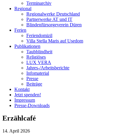
Terminarchiv
Regional
Regionalwerke Deutschland
Partnerwerke AT und IT
Blindenfürsorgeverein
Düren
Ferien
Ferien
domizil
Villa Stella Maris auf Usedom
Publikationen
Taubblindheit
Religiöses
LUX VERA
Jahres-/​Arbeitsberichte
Infomaterial
Presse
Beiträge
Kontakt
Jetzt spenden!
Impressum
Presse-
Downloads
Erzählcafé
14. April 2026