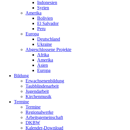
Indonesien
Syrien
Amerika
Bolivien
El Salvador
Peru
Europa
Deutschland
Ukraine
Abgeschlossene Projekte
Afrika
Amerika
Asien
Europa
Bildung
Erwachsenenbildung
Taubblindenarbeit
Jugendarbeit
Kirchen
musik
Termine
Termine
Regionalwerke
Arbeitsgemeinschaft
DKBW
Kalender-Download