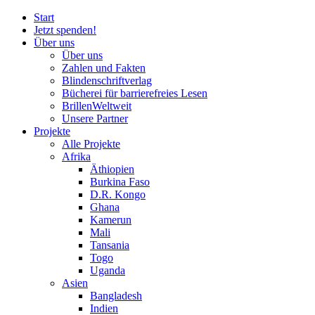
Start
Jetzt spenden!
Über uns
Über uns
Zahlen und Fakten
Blinden
schrift
verlag
Bücherei
für
barrierefreies Lesen
BrillenWeltweit
Unsere Partner
Projekte
Alle Projekte
Afrika
Äthiopien
Burkina Faso
D.R. Kongo
Ghana
Kamerun
Mali
Tansania
Togo
Uganda
Asien
Bangladesh
Indien