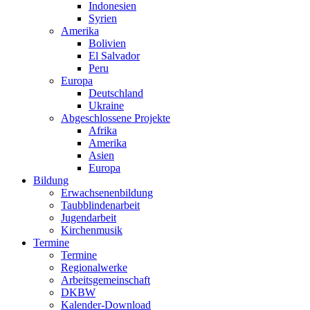
Indonesien
Syrien
Amerika
Bolivien
El Salvador
Peru
Europa
Deutschland
Ukraine
Abgeschlossene Projekte
Afrika
Amerika
Asien
Europa
Bildung
Erwachsenenbildung
Taubblindenarbeit
Jugendarbeit
Kirchen
musik
Termine
Termine
Regionalwerke
Arbeitsgemeinschaft
DKBW
Kalender-Download