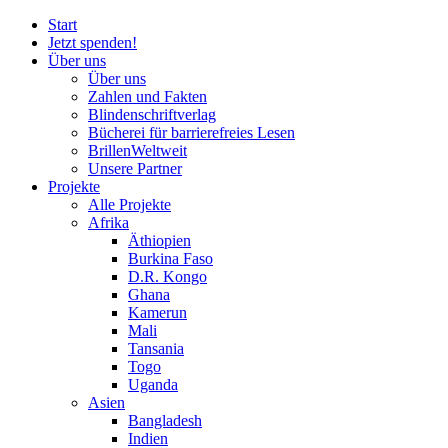
Start
Jetzt spenden!
Über uns
Über uns
Zahlen und Fakten
Blinden
schrift
verlag
Bücherei
für
barrierefreies Lesen
BrillenWeltweit
Unsere Partner
Projekte
Alle Projekte
Afrika
Äthiopien
Burkina Faso
D.R. Kongo
Ghana
Kamerun
Mali
Tansania
Togo
Uganda
Asien
Bangladesh
Indien