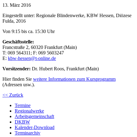
13. März 2016
Eingestellt unter:
Regionale Blindenwerke, KBW Hessen, Diözese
Fulda, 2016
Von 9:15 bis ca. 15:30 Uhr
Geschäftsstelle:
Francstraße 2, 60320 Frankfurt (Main)
T:
069
56
43
11
; F:
069
56
03
247
E:
kbw-hessen@t-online.de
Vorsitzender:
Dr. Hubert Roos, Frankfurt (Main)
Hier finden Sie
weitere Informationen zum Kursprogramm
(Adressen usw.).
<< Zurück
Termine
Regionalwerke
Arbeitsgemeinschaft
DKBW
Kalender-Download
Terminarchiv