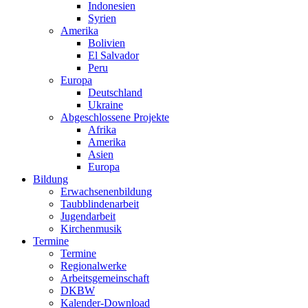
Indonesien
Syrien
Amerika
Bolivien
El Salvador
Peru
Europa
Deutschland
Ukraine
Abgeschlossene Projekte
Afrika
Amerika
Asien
Europa
Bildung
Erwachsenenbildung
Taubblindenarbeit
Jugendarbeit
Kirchen
musik
Termine
Termine
Regionalwerke
Arbeitsgemeinschaft
DKBW
Kalender-Download