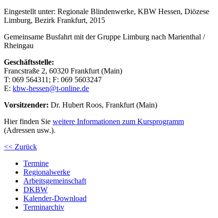
Eingestellt unter:
Regionale Blindenwerke, KBW Hessen, Diözese
Limburg, Bezirk Frankfurt, 2015
Gemeinsame Busfahrt mit der Gruppe Limburg nach Marienthal /
Rheingau
Geschäftsstelle:
Francstraße 2, 60320 Frankfurt (Main)
T:
069
56
43
11
; F:
069
56
03
247
E:
kbw-hessen@t-online.de
Vorsitzender:
Dr. Hubert Roos, Frankfurt (Main)
Hier finden Sie
weitere Informationen zum Kursprogramm
(Adressen usw.).
<< Zurück
Termine
Regionalwerke
Arbeitsgemeinschaft
DKBW
Kalender-Download
Terminarchiv