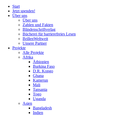
Start
Jetzt spenden!
Über uns
Über uns
Zahlen und Fakten
Blinden
schrift
verlag
Bücherei
für
barrierefreies Lesen
BrillenWeltweit
Unsere Partner
Projekte
Alle Projekte
Afrika
Äthiopien
Burkina Faso
D.R. Kongo
Ghana
Kamerun
Mali
Tansania
Togo
Uganda
Asien
Bangladesh
Indien