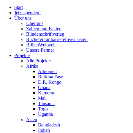
Start
Jetzt spenden!
Über uns
Über uns
Zahlen und Fakten
Blinden
schrift
verlag
Bücherei
für
barrierefreies Lesen
BrillenWeltweit
Unsere Partner
Projekte
Alle Projekte
Afrika
Äthiopien
Burkina Faso
D.R. Kongo
Ghana
Kamerun
Mali
Tansania
Togo
Uganda
Asien
Bangladesh
Indien