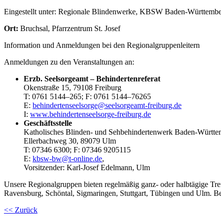
Eingestellt unter:
Regionale Blindenwerke, KBSW Baden-Württembe
Ort:
Bruchsal, Pfarrzentrum St. Josef
Information und Anmeldungen bei den Regionalgruppenleitern
Anmeldungen zu den Veranstaltungen an:
Erzb. Seelsorgeamt – Behindertenreferat
Okenstraße 15, 79108 Freiburg
T:
0761
51
44
–
265
; F:
0761
51
44
–
76
265
E:
behindertenseelsorge@seelsorgeamt-freiburg.de
I:
www.behindertenseelsorge-freiburg.de
Geschäftsstelle
Katholisches Blinden- und Sehbehindertenwerk Baden-Württe
Ellerbachweg 30, 89079 Ulm
T:
0
73
46
63
00
; F:
0
73
46
920
51
15
E:
kbsw-bw@t-online.de
,
Vorsitzender: Karl-Josef Edelmann, Ulm
Unsere Regionalgruppen bieten regelmäßig ganz- oder halbtägige Tr
Ravensburg, Schöntal, Sigmaringen, Stuttgart, Tübingen und Ulm. Bei
<< Zurück