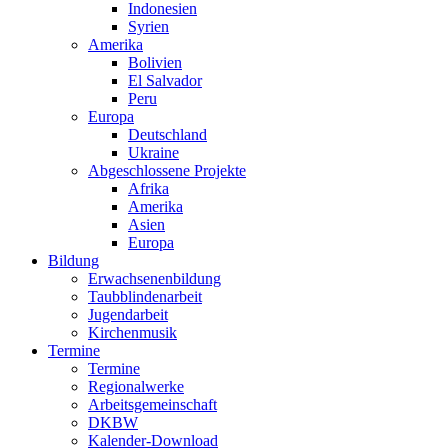
Indonesien
Syrien
Amerika
Bolivien
El Salvador
Peru
Europa
Deutschland
Ukraine
Abgeschlossene Projekte
Afrika
Amerika
Asien
Europa
Bildung
Erwachsenenbildung
Taubblindenarbeit
Jugendarbeit
Kirchen
musik
Termine
Termine
Regionalwerke
Arbeitsgemeinschaft
DKBW
Kalender-Download