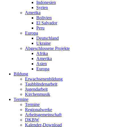
Indonesien
Syrien
Amerika
Bolivien
El Salvador
Peru
Europa
Deutschland
Ukraine
Abgeschlossene Projekte
Afrika
Amerika
Asien
Europa
Bildung
Erwachsenenbildung
Taubblindenarbeit
Jugendarbeit
Kirchen
musik
Termine
Termine
Regionalwerke
Arbeitsgemeinschaft
DKBW
Kalender-Download