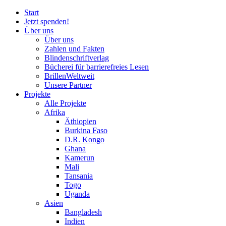
Start
Jetzt spenden!
Über uns
Über uns
Zahlen und Fakten
Blinden
schrift
verlag
Bücherei
für
barrierefreies Lesen
BrillenWeltweit
Unsere Partner
Projekte
Alle Projekte
Afrika
Äthiopien
Burkina Faso
D.R. Kongo
Ghana
Kamerun
Mali
Tansania
Togo
Uganda
Asien
Bangladesh
Indien