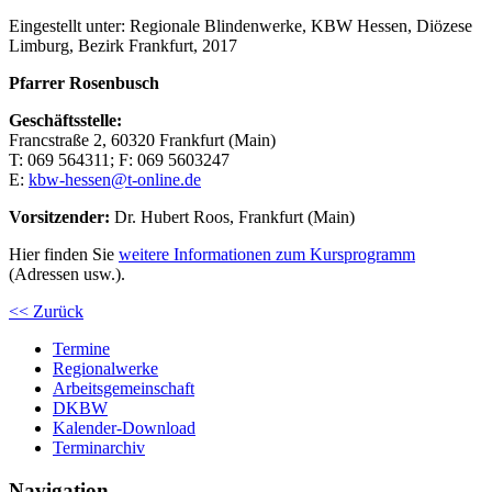
Eingestellt unter:
Regionale Blindenwerke, KBW Hessen, Diözese
Limburg, Bezirk Frankfurt, 2017
Pfarrer Rosenbusch
Geschäftsstelle:
Francstraße 2, 60320 Frankfurt (Main)
T:
069
56
43
11
; F:
069
56
03
247
E:
kbw-hessen@t-online.de
Vorsitzender:
Dr. Hubert Roos, Frankfurt (Main)
Hier finden Sie
weitere Informationen zum Kursprogramm
(Adressen usw.).
<< Zurück
Termine
Regionalwerke
Arbeitsgemeinschaft
DKBW
Kalender-Download
Terminarchiv
Navigation