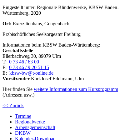
Eingestellt unter:
Regionale Blindenwerke, KBSW Baden-
Württemberg, 2020
Ort:
Exerzitienhaus, Gengenbach
Erzbischöfliches Seelsorgeamt Freiburg
Informationen beim KBSW Baden-Württemberg:
Geschäftsstelle
Ellerbachweg 30, 89079 Ulm
T:
0 73 46 / 63 00
F:
0 73 46 / 9 20 51 15
E:
kbsw-bw@t-online.de
Vorsitzender
Karl-Josef Edelmann, Ulm
Hier finden Sie
weitere Informationen zum Kursprogramm
(Adressen usw.).
<< Zurück
Termine
Regionalwerke
Arbeitsgemeinschaft
DKBW
Kalender-Download