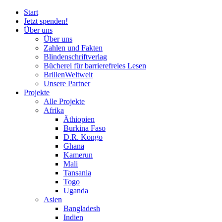
Start
Jetzt spenden!
Über uns
Über uns
Zahlen und Fakten
Blinden
schrift
verlag
Bücherei
für
barrierefreies Lesen
BrillenWeltweit
Unsere Partner
Projekte
Alle Projekte
Afrika
Äthiopien
Burkina Faso
D.R. Kongo
Ghana
Kamerun
Mali
Tansania
Togo
Uganda
Asien
Bangladesh
Indien