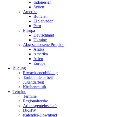
Indonesien
Syrien
Amerika
Bolivien
El Salvador
Peru
Europa
Deutschland
Ukraine
Abgeschlossene Projekte
Afrika
Amerika
Asien
Europa
Bildung
Erwachsenenbildung
Taubblindenarbeit
Jugendarbeit
Kirchen
musik
Termine
Termine
Regionalwerke
Arbeitsgemeinschaft
DKBW
Kalender-Download