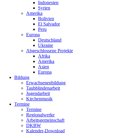
Indonesien
Syrien
Amerika
Bolivien
El Salvador
Peru
Europa
Deutschland
Ukraine
Abgeschlossene Projekte
Afrika
Amerika
Asien
Europa
Bildung
Erwachsenenbildung
Taubblindenarbeit
Jugendarbeit
Kirchen
musik
Termine
Termine
Regionalwerke
Arbeitsgemeinschaft
DKBW
Kalender-Download