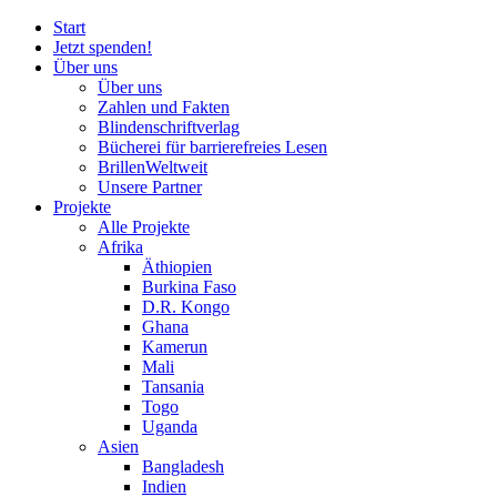
Start
Jetzt spenden!
Über uns
Über uns
Zahlen und Fakten
Blinden
schrift
verlag
Bücherei
für
barrierefreies Lesen
BrillenWeltweit
Unsere Partner
Projekte
Alle Projekte
Afrika
Äthiopien
Burkina Faso
D.R. Kongo
Ghana
Kamerun
Mali
Tansania
Togo
Uganda
Asien
Bangladesh
Indien