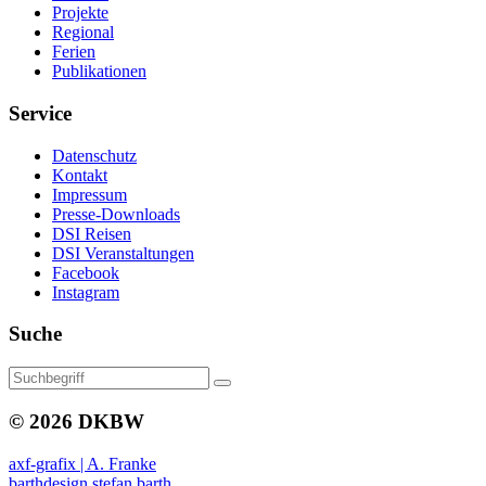
Projekte
Regional
Ferien
Publikationen
Service
Datenschutz
Kontakt
Impressum
Presse-Downloads
DSI Reisen
DSI Veranstaltungen
Facebook
Instagram
Suche
© 2026 DKBW
axf-grafix | A. Franke
barthdesign stefan barth