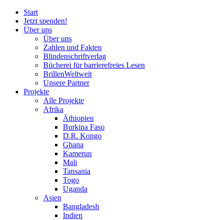
Start
Jetzt spenden!
Über uns
Über uns
Zahlen und Fakten
Blinden
schrift
verlag
Bücherei
für
barrierefreies Lesen
BrillenWeltweit
Unsere Partner
Projekte
Alle Projekte
Afrika
Äthiopien
Burkina Faso
D.R. Kongo
Ghana
Kamerun
Mali
Tansania
Togo
Uganda
Asien
Bangladesh
Indien