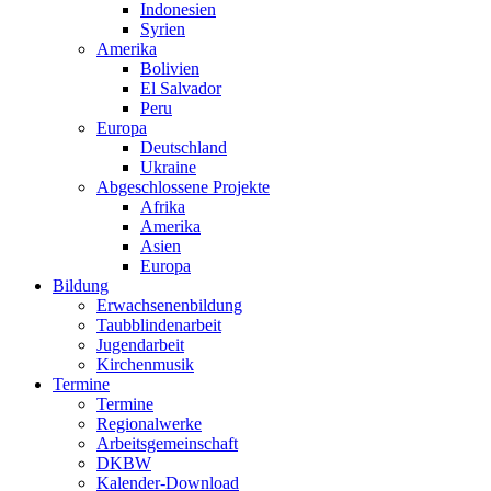
Indonesien
Syrien
Amerika
Bolivien
El Salvador
Peru
Europa
Deutschland
Ukraine
Abgeschlossene Projekte
Afrika
Amerika
Asien
Europa
Bildung
Erwachsenenbildung
Taubblindenarbeit
Jugendarbeit
Kirchen
musik
Termine
Termine
Regionalwerke
Arbeitsgemeinschaft
DKBW
Kalender-Download