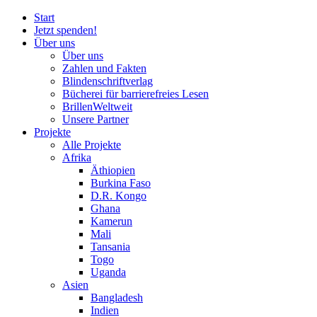
Start
Jetzt spenden!
Über uns
Über uns
Zahlen und Fakten
Blinden
schrift
verlag
Bücherei
für
barrierefreies Lesen
BrillenWeltweit
Unsere Partner
Projekte
Alle Projekte
Afrika
Äthiopien
Burkina Faso
D.R. Kongo
Ghana
Kamerun
Mali
Tansania
Togo
Uganda
Asien
Bangladesh
Indien