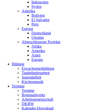
Indonesien
Syrien
Amerika
Bolivien
El Salvador
Peru
Europa
Deutschland
Ukraine
Abgeschlossene Projekte
Afrika
Amerika
Asien
Europa
Bildung
Erwachsenenbildung
Taubblindenarbeit
Jugendarbeit
Kirchen
musik
Termine
Termine
Regionalwerke
Arbeitsgemeinschaft
DKBW
Kalender-Download