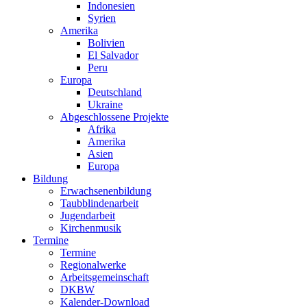
Indonesien
Syrien
Amerika
Bolivien
El Salvador
Peru
Europa
Deutschland
Ukraine
Abgeschlossene Projekte
Afrika
Amerika
Asien
Europa
Bildung
Erwachsenenbildung
Taubblindenarbeit
Jugendarbeit
Kirchen
musik
Termine
Termine
Regionalwerke
Arbeitsgemeinschaft
DKBW
Kalender-Download