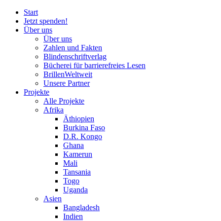
Start
Jetzt spenden!
Über uns
Über uns
Zahlen und Fakten
Blinden
schrift
verlag
Bücherei
für
barrierefreies Lesen
BrillenWeltweit
Unsere Partner
Projekte
Alle Projekte
Afrika
Äthiopien
Burkina Faso
D.R. Kongo
Ghana
Kamerun
Mali
Tansania
Togo
Uganda
Asien
Bangladesh
Indien