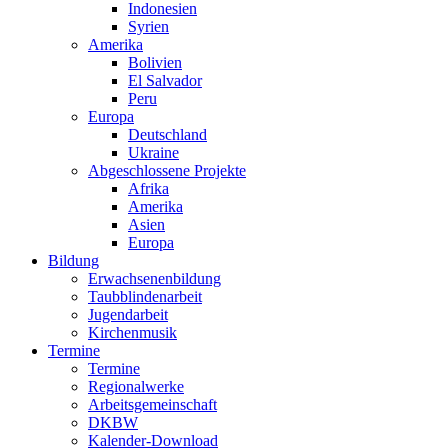
Indonesien
Syrien
Amerika
Bolivien
El Salvador
Peru
Europa
Deutschland
Ukraine
Abgeschlossene Projekte
Afrika
Amerika
Asien
Europa
Bildung
Erwachsenenbildung
Taubblindenarbeit
Jugendarbeit
Kirchen
musik
Termine
Termine
Regionalwerke
Arbeitsgemeinschaft
DKBW
Kalender-Download