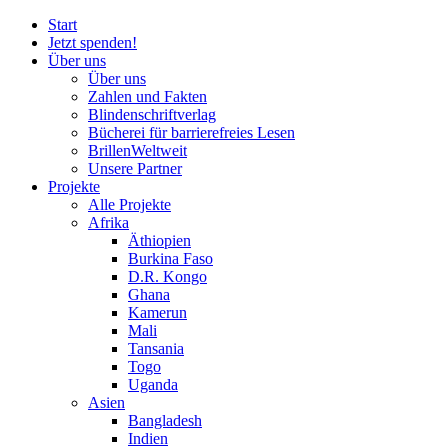
Start
Jetzt spenden!
Über uns
Über uns
Zahlen und Fakten
Blinden
schrift
verlag
Bücherei
für
barrierefreies Lesen
BrillenWeltweit
Unsere Partner
Projekte
Alle Projekte
Afrika
Äthiopien
Burkina Faso
D.R. Kongo
Ghana
Kamerun
Mali
Tansania
Togo
Uganda
Asien
Bangladesh
Indien