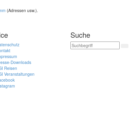
amm
(Adressen usw.).
ice
Suche
atenschutz
ontakt
mpressum
resse-Downloads
SI Reisen
SI Veranstaltungen
acebook
nstagram