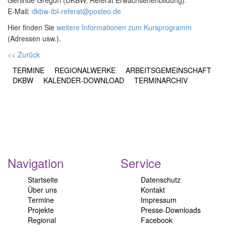
Gerlinde Gregori (DKBW, Referat Erwachsenenbildung).
E-Mail:
dkbw-tbl-referat@posteo.de
Hier finden Sie
weitere Informationen zum Kursprogramm
(Adressen usw.).
<< Zurück
TERMINE
REGIONALWERKE
ARBEITSGEMEINSCHAFT
DKBW
KALENDER-DOWNLOAD
TERMINARCHIV
Navigation
Service
Startseite
Datenschutz
Über uns
Kontakt
Termine
Impressum
Projekte
Presse-Downloads
Regional
Facebook